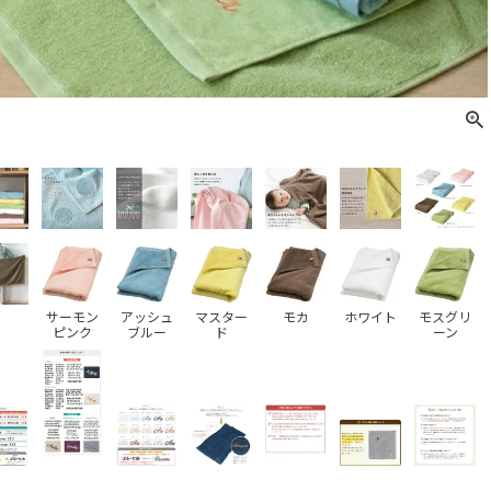
サーモン
アッシュ
マスター
モカ
ホワイト
モスグリ
ピンク
ブルー
ド
ーン