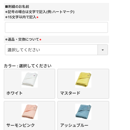
須
)
■刺繍のお名前
※記号の場合は文字で記入(例:ハートマーク)
※15文字以内で記入
(
必
須
)
※返品・交換について
(
必
須
)
カラー
選択してください
ホワイト
マスタード
サーモンピンク
アッシュブルー