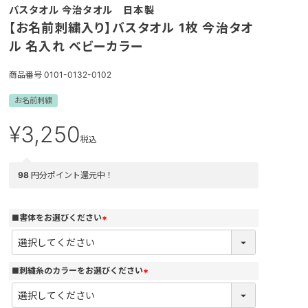
バスタオル 今治タオル 日本製
【お名前刺繍入り】バスタオル 1枚 今治タオ
ル 名入れ ベビーカラー
商品番号
0101-0132-0102
お名前刺繍
¥
3,250
税込
98
円分ポイント還元中！
■書体をお選びください
(
必
須
)
■刺繍糸のカラーをお選びください
(
必