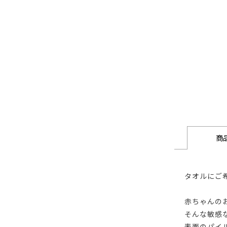
商
タオルにご
赤ちゃんの
そんな敏感
表面のパイ