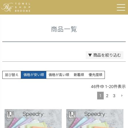
登録順
HOME
商品一覧
価格が安い順
価格が高い順
優先度順
レビュー順
商品一覧
キーワードヒット順
検索
▼ 商品を絞り込む
並び替え
価格が安い順
価格が高い順
新着順
優先度順
46
件中
1
-
20
件表示
1
2
3