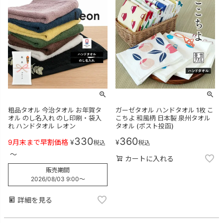
粗品タオル 今治タオル お年賀タ
ガーゼタオル ハンドタオル 1枚 こ
オル のし名入れ のし印刷・袋入
こちよ 和風柄 日本製 泉州タオル
れ ハンドタオル レオン
タオル (ポスト投函)
330
360
9月末まで早割価格
¥
¥
税込
税込
〜
カートに入れる
販売期間
2026/08/03 9:00
〜
詳細を見る