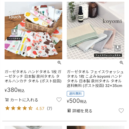
ガーゼタオル ハンドタオル 1枚 ガ
ガーゼタオル フェイスウォッシュ
ーゼタッチ 日本製 泉州タオル タ
タオル 1枚 こよみ koyomi ハンド
オルハンカチ タオル (ポスト投函)
タオル 日本製 泉州タオル タオル
送料無料 (ポスト投函) 32×35cm
380
¥
税込
送料無料
カートに入れる
500
¥
税込
4.57
（
7
）
詳細を見る