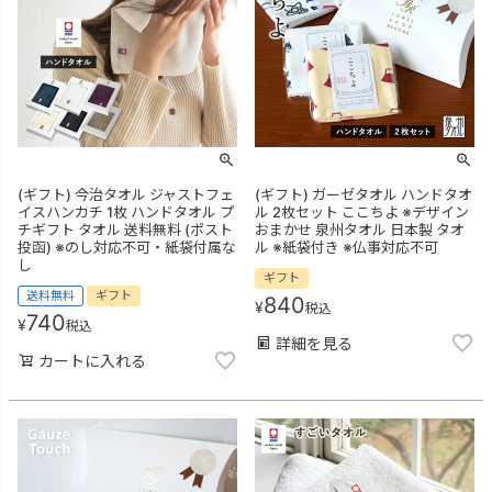
(ギフト) 今治タオル ジャストフェ
(ギフト) ガーゼタオル ハンドタオ
イスハンカチ 1枚 ハンドタオル プ
ル 2枚セット ここちよ ※デザイン
チギフト タオル 送料無料 (ポスト
おまかせ 泉州タオル 日本製 タオ
投函) ※のし対応不可・紙袋付属な
ル ※紙袋付き ※仏事対応不可
し
ギフト
送料無料
ギフト
840
¥
税込
740
¥
税込
詳細を見る
カートに入れる