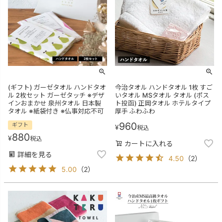
(ギフト) ガーゼタオル ハンドタオ
今治タオル ハンドタオル 1枚 すご
ル 2枚セット ガーゼタッチ ※デザ
いタオル MSタオル タオル (ポス
インおまかせ 泉州タオル 日本製
ト投函) 正岡タオル ホテルタイプ
タオル ※紙袋付き ※仏事対応不可
厚手 ふわふわ
960
ギフト
¥
税込
880
¥
税込
カートに入れる
詳細を見る
4.50
（
2
）
5.00
（
2
）