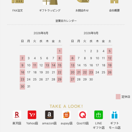
FAX注文
ギフトラッピング
お問合わせ
会社概要
営業日カレンダー
2026年8月
2026年9月
日
月
火
水
木
金
土
日
月
火
水
木
金
土
1
1
2
3
4
5
2
3
4
5
6
7
8
6
7
8
9
10
11
12
9
10
11
12
13
14
15
13
14
15
16
17
18
19
16
17
18
19
20
21
22
20
21
22
23
24
25
26
23
24
25
26
27
28
29
27
28
29
30
30
31
定休日
楽天店
Yahoo店
amazon店
aupay店
Qoo10店
LINE
ギフト
ギフト店
モール店