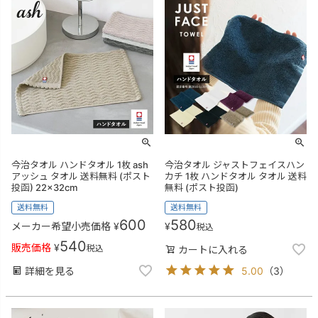
今治タオル ハンドタオル 1枚 ash
今治タオル ジャストフェイスハン
アッシュ タオル 送料無料 (ポスト
カチ 1枚 ハンドタオル タオル 送料
投函) 22×32cm
無料 (ポスト投函)
送料無料
送料無料
600
580
メーカー希望小売価格
¥
¥
税込
540
販売価格
¥
税込
カートに入れる
詳細を見る
5.00
（
3
）