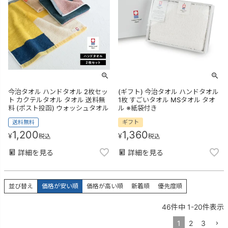
今治タオル ハンドタオル 2枚セッ
(ギフト) 今治タオル ハンドタオル
ト カクテルタオル タオル 送料無
1枚 すごいタオル MSタオル タオ
料 (ポスト投函) ウォッシュタオル
ル ※紙袋付き
送料無料
ギフト
1,200
1,360
¥
¥
税込
税込
詳細を見る
詳細を見る
並び替え
価格が安い順
価格が高い順
新着順
優先度順
46
件中
1
-
20
件表示
1
2
3