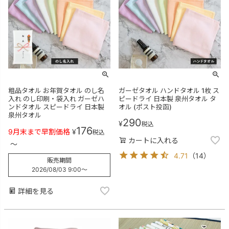
粗品タオル お年賀タオル のし名
ガーゼタオル ハンドタオル 1枚 ス
入れ のし印刷・袋入れ ガーゼハ
ピードライ 日本製 泉州タオル タ
ンドタオル スピードライ 日本製
オル (ポスト投函)
泉州タオル
290
¥
税込
176
9月末まで早割価格
¥
税込
カートに入れる
〜
4.71
（
14
）
販売期間
2026/08/03 9:00
〜
詳細を見る