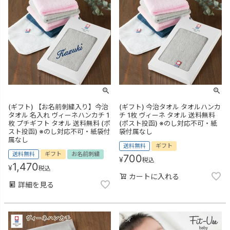
(ギフト) 【お名前刺繍入り】今治
(ギフト) 今治タオル タオルハンカ
タオル 名入れ ヴィーネハンカチ 1
チ 1枚 ヴィーネ タオル 送料無料
枚 プチギフト タオル 送料無料 (ポ
(ポスト投函) ※のし対応不可・紙
スト投函) ※のし対応不可・紙袋付
袋付属なし
属なし
送料無料
ギフト
送料無料
ギフト
お名前刺繍
700
¥
税込
1,470
¥
税込
カートに入れる
詳細を見る