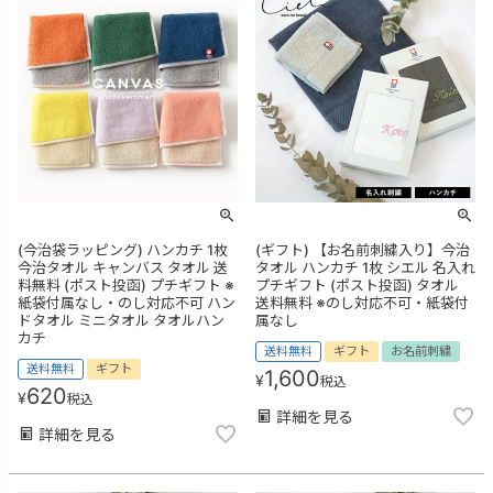
(今治袋ラッピング) ハンカチ 1枚
(ギフト) 【お名前刺繍入り】今治
今治タオル キャンバス タオル 送
タオル ハンカチ 1枚 シエル 名入れ
料無料 (ポスト投函) プチギフト ※
プチギフト (ポスト投函) タオル
紙袋付属なし・のし対応不可 ハン
送料無料 ※のし対応不可・紙袋付
ドタオル ミニタオル タオルハン
属なし
カチ
送料無料
ギフト
お名前刺繍
送料無料
ギフト
1,600
¥
税込
620
¥
税込
詳細を見る
詳細を見る