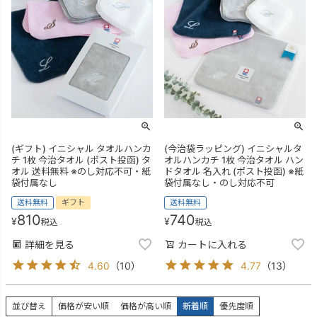
(ギフト) イニシャル タオルハンカ
(今治袋ラッピング) イニシャルタ
チ 1枚 今治タオル (ポスト投函) タ
オルハンカチ 1枚 今治タオル ハン
オル 送料無料 ※のし対応不可・紙
ドタオル 名入れ (ポスト投函) ※紙
袋付属なし
袋付属なし・のし対応不可
送料無料
ギフト
送料無料
810
740
¥
¥
税込
税込
詳細を見る
カートに入れる
4.60
（
10
）
4.77
（
13
）
並び替え
価格が安い順
価格が高い順
新着順
優先度順