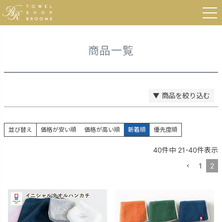
登録順
HOME
商品一覧
価格が安い順
価格が高い順
優先度順
レビュー順
商品一覧
キーワードヒット順
検索
▼ 商品を絞り込む
並び替え
価格が安い順
価格が高い順
新着順
優先度順
40
件中
21
-
40
件表示
1
2