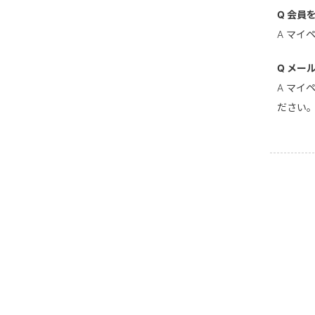
Q 会員
A マ
Q メー
A マ
ださい