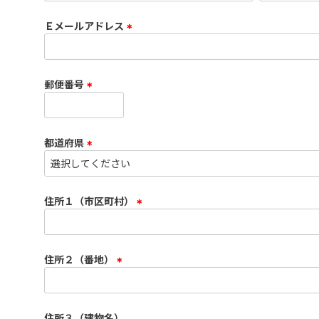
必
須
Ｅメールアドレス
)
(
必
須
郵便番号
)
(
必
須
都道府県
)
(
必
須
住所１（市区町村）
)
(
必
須
住所２（番地）
)
(
必
須
住所３（建物名）