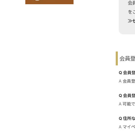
会
を
≫
会員登
Q 会員
A 会
Q 会員
A 可
Q 住所
A マ