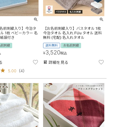
【お名前刺繍入り】今治タ
【お名前刺繍入り】バスタオル 1枚
ル 1枚 ベビーカラー 名
今治タオル 名入れ FUu タオル 送料
※紙袋付き
無料 (宅配) 名入れタオル
名前刺繍
送料無料
お名前刺繍
3,520
¥
込
税込
る
詳細を見る
5.00
（
4
）