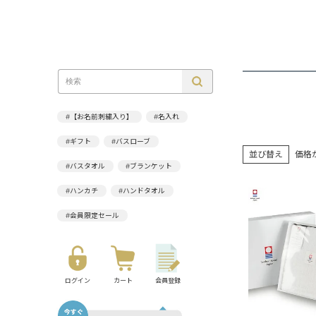
#【お名前刺繍入り】
#名入れ
#ギフト
#バスローブ
並び替え
価格
#バスタオル
#ブランケット
#ハンカチ
#ハンドタオル
#会員限定セール
ログイン
カート
会員登録