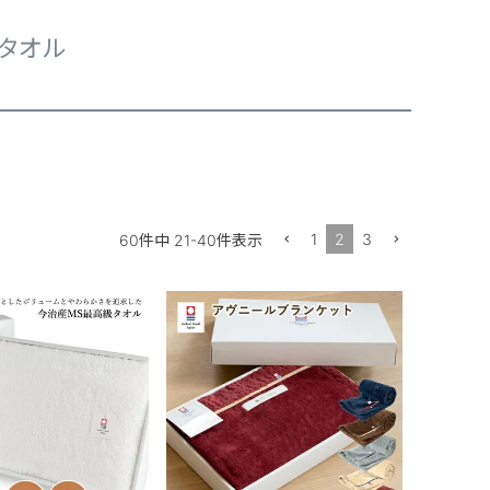
タオル
1
2
3
60
件中
21
-
40
件表示