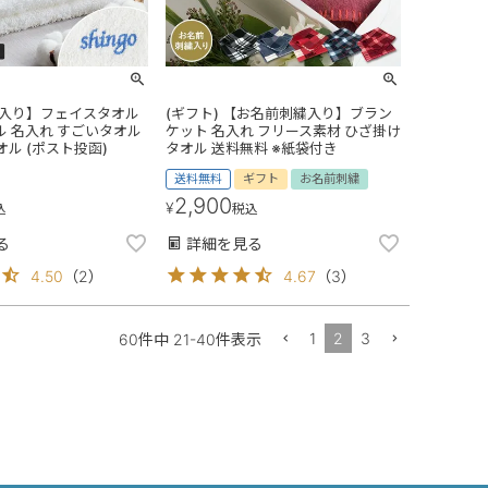
入り】フェイスタオル
(ギフト) 【お名前刺繍入り】ブラン
ル 名入れ すごいタオル
ケット 名入れ フリース素材 ひざ掛け
オル (ポスト投函)
タオル 送料無料 ※紙袋付き
送料無料
ギフト
お名前刺繍
2,900
¥
込
税込
る
詳細を見る
4.50
（
2
）
4.67
（
3
）
1
2
3
60
件中
21
-
40
件表示