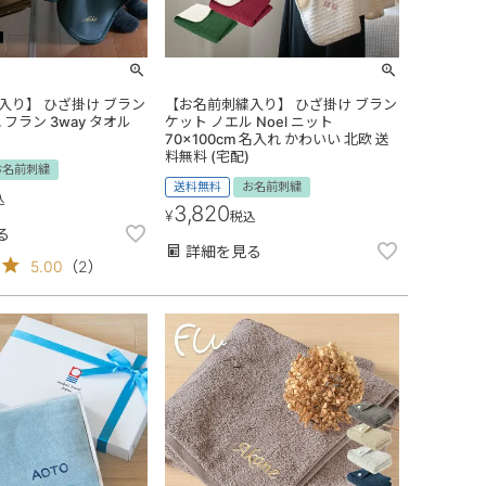
入り】 ひざ掛け ブラン
【お名前刺繍入り】 ひざ掛け ブラン
 フラン 3way タオル
ケット ノエル Noel ニット
70×100cm 名入れ かわいい 北欧 送
料無料 (宅配)
お名前刺繍
送料無料
お名前刺繍
込
3,820
¥
税込
る
詳細を見る
5.00
（
2
）