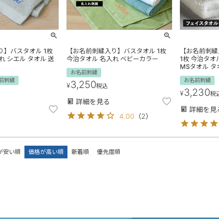
】バスタオル 1枚
【お名前刺繍入り】バスタオル 1枚
【お名前刺繍
れ シエル タオル 送
今治タオル 名入れ ベビーカラー
1枚 今治タオ
MSタオル タ
お名前刺繍
前刺繍
お名前刺繍
3,250
¥
税込
3,230
¥
税
詳細を見る
詳細を見
4.00
（
2
）
が安い順
価格が高い順
新着順
優先度順