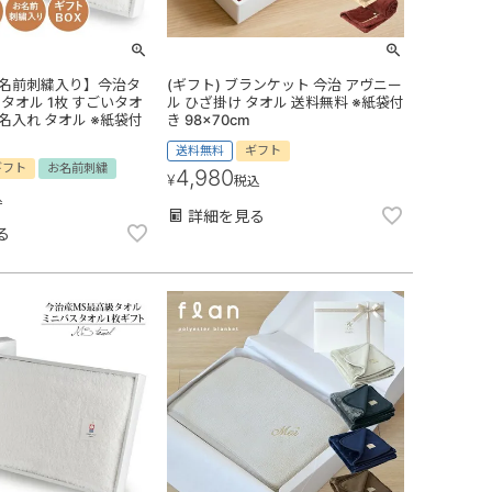
【お名前刺繍入り】今治タ
(ギフト) ブランケット 今治 アヴニー
タオル 1枚 すごいタオ
ル ひざ掛け タオル 送料無料 ※紙袋付
 名入れ タオル ※紙袋付
き 98×70cm
送料無料
ギフト
ギフト
お名前刺繍
4,980
¥
税込
込
詳細を見る
る