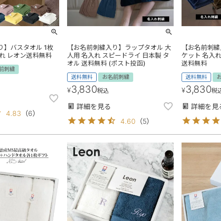
】バスタオル 1枚
【お名前刺繍入り】ラップタオル 大
【お名前刺繍
れ レオン送料無料
人用 名入れ スピードライ 日本製 タ
ケット 名入れ
オル 送料無料 (ポスト投函)
送料無料
前刺繍
送料無料
お名前刺繍
送料無料
3,830
3,830
¥
¥
税込
税
詳細を見る
詳細を見
4.83
（
6
）
4.60
（
5
）