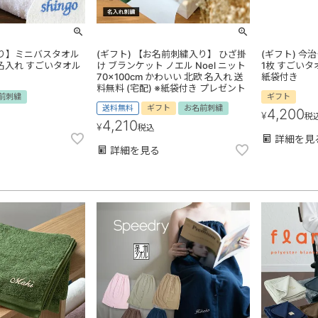
り】ミニバスタオル
(ギフト) 【お名前刺繍入り】 ひざ掛
(ギフト) 今
 名入れ すごいタオル
け ブランケット ノエル Noel ニット
1枚 すごいタ
70×100cm かわいい 北欧 名入れ 送
紙袋付き
料無料 (宅配) ※紙袋付き プレゼント
前刺繍
ギフト
送料無料
ギフト
お名前刺繍
4,200
¥
税
4,210
¥
税込
詳細を見
詳細を見る