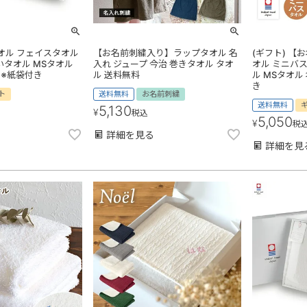
タオル フェイスタオル
【お名前刺繍入り】ラップタオル 名
(ギフト) 
いタオル MSタオル
入れ ジュープ 今治 巻きタオル タオ
オル ミニバス
 ※紙袋付き
ル 送料無料
ル MSタオル
き
ト
送料無料
お名前刺繍
送料無料
5,130
¥
税込
5,050
¥
税
詳細を見る
詳細を見