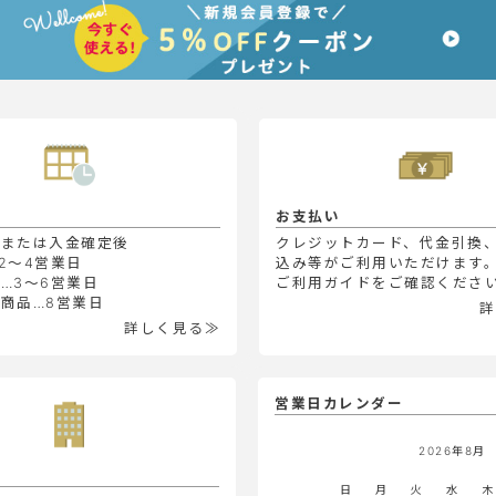
お支払い
定または入金確定後
クレジットカード、代金引換
2～4営業日
込み等がご利用いただけます
…3～6営業日
ご利用ガイドをご確認くださ
商品…8営業日
詳
詳しく見る≫
営業日カレンダー
2026年8月
日
月
火
水
木