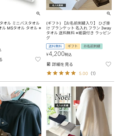
治タオル ミニバスタオル
(ギフト) 【お名前刺繍入り】 ひざ掛
オル MSタオル タオル ※
け ブランケット 名入れ フラン 3way
タオル 送料無料 ※紙袋付き ラッピン
グ
送料無料
ギフト
お名前刺繍
込
4,200
¥
税込
る
詳細を見る
5.00
（
1
）