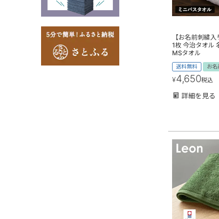
【お名前刺繍入
1枚 今治タオル
MSタオル
送料無料
お名
4,650
¥
税込
詳細を見る