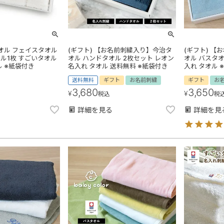
タオル フェイスタオル
(ギフト) 【お名前刺繍入り】今治タ
(ギフト) 
ル1枚 すごいタオル
オル ハンドタオル 2枚セット レオン
オル バスタオ
ル ※紙袋付き
名入れ タオル 送料無料 ※紙袋付き
入れ タオル 
送料無料
ギフト
お名前刺繍
ギフト
お
3,680
3,650
¥
¥
税込
税
詳細を見る
詳細を見