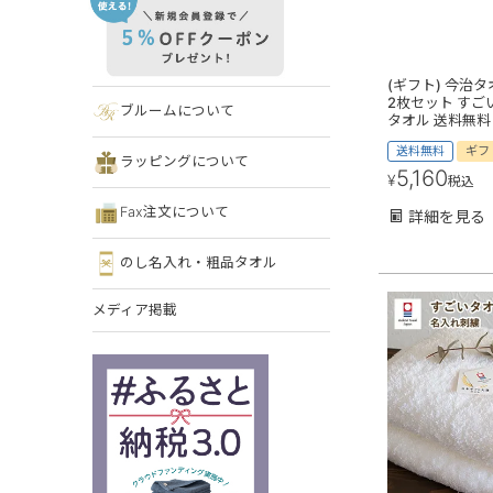
(ギフト) 今治
2枚セット すご
ブルームについて
タオル 送料無料
送料無料
ギフ
ラッピングについて
5,160
¥
税込
Fax注文について
詳細を見る
のし名入れ・粗品タオル
メディア掲載