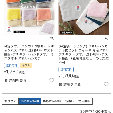
今治タオル ハンカチ 3枚セット キ
(今治袋ラッピング) タオルハンカ
ャンバス タオル 送料無料 (ポスト
チ 3枚セット ヴィーネ 今治タオル
投函) プチギフト ハンドタオル ミ
プチギフト タオル 送料無料 (ポス
ニタオル タオルハンカチ
ト投函) ※紙袋付属なし・のし対応
不可
送料無料
ギフト
送料無料
1,760
¥
税込
1,790
¥
税込
詳細を見る
詳細を見る
並び替え
価格が安い順
価格が高い順
新着順
優先度順
30
件中
1
-
20
件表示