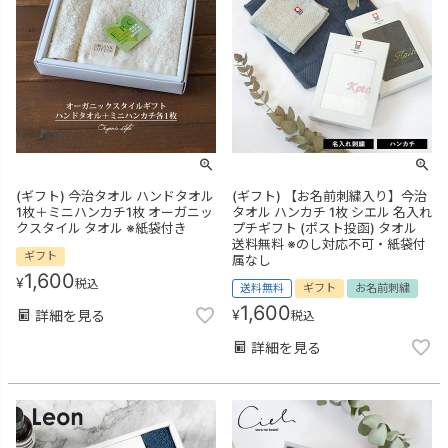
(ギフト) 今治タオル ハンドタオル
(ギフト) 【お名前刺繍入り】今治
1枚＋ミニハンカチ1枚 オーガニッ
タオル ハンカチ 1枚 シエル 名入れ
クスタイル タオル ※紙袋付き
プチギフト (ポスト投函) タオル
送料無料 ※のし対応不可・紙袋付
ギフト
属なし
1,600
¥
税込
送料無料
ギフト
お名前刺繍
1,600
¥
詳細を見る
税込
詳細を見る