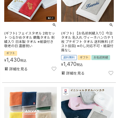
(ギフト) フェイスタオル 2枚セッ
(ギフト) 【お名前刺繍入り】今治
ト つるかめタオル 鶴亀タオル 刺
タオル 名入れ ヴィーネハンカチ 1
繍入り 日本製 タオル ※紙袋付き
枚 プチギフト タオル 送料無料 (ポ
敬老の日 還暦祝い
スト投函) ※のし対応不可・紙袋付
属なし
ギフト
送料無料
ギフト
お名前刺繍
1,430
¥
税込
1,470
¥
税込
詳細を見る
詳細を見る