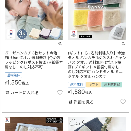
ガーゼハンカチ 3枚セット今治
(ギフト) 【お名前刺繍入り】今治
Fit-Use タオル 送料無料 (今治袋
タオル ハンカチ 1枚 名入れ キャン
ラッピング) (ポスト投函) ※紙袋付
バス タオル 送料無料 (ポスト投
属なし・のし対応不可
函) プチギフト ※紙袋付属なし・
のし対応不可 ハンドタオル ミニ
送料無料
タオル タオルハンカチ
1,550
¥
税込
送料無料
ギフト
お名前刺繍
1,580
¥
カートに入れる
税込
詳細を見る