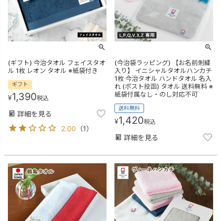
(ギフト) 今治タオル フェイスタオ
(今治袋ラッピング) 【お名前刺繍
ル 1枚 レオン タオル ※紙袋付き
入り】 イニシャルタオルハンカチ
1枚 今治タオル ハンドタオル 名入
ギフト
れ (ポスト投函) タオル 送料無料 ※
紙袋付属なし・のし対応不可
1,390
¥
税込
送料無料
詳細を見る
1,420
¥
税込
2.00
（
1
）
詳細を見る