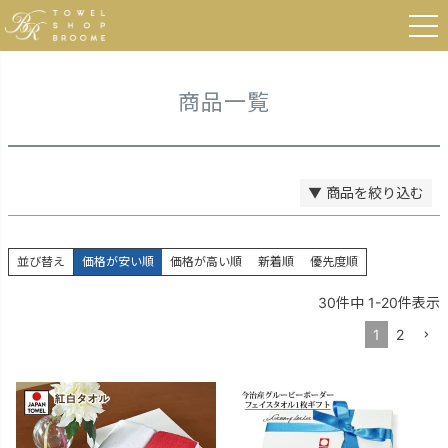
登録順
HOME
商品一覧
価格が安い順
価格が高い順
優先度順
レビュー順
商品一覧
キーワードヒット順
検索
▼ 商品を絞り込む
並び替え
価格が安い順
価格が高い順
新着順
優先度順
30
件中
1
-
20
件表示
1
2