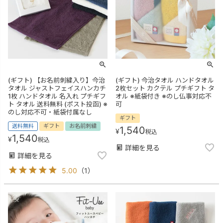
(ギフト) 【お名前刺繍入り】今治
(ギフト) 今治タオル ハンドタオル
タオル ジャストフェイスハンカチ
2枚セット カクテル プチギフト タ
1枚 ハンドタオル 名入れ プチギフ
オル ※紙袋付き ※のし仏事対応不
ト タオル 送料無料 (ポスト投函) ※
可
のし対応不可・紙袋付属なし
ギフト
送料無料
ギフト
お名前刺繍
1,540
¥
税込
1,540
¥
税込
詳細を見る
詳細を見る
5.00
（
1
）