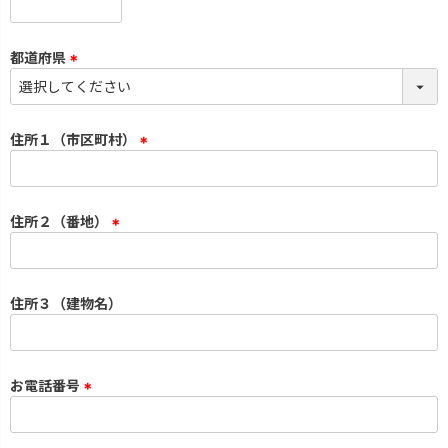
(
必
須
都道府県
)
(
必
須
住所１（市区町村）
)
(
必
須
住所２（番地）
)
(
必
須
住所３（建物名）
)
お電話番号
(
必