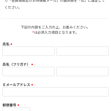
り「会員様限定のお得情報メール」の選択肢を「否」に設定して
ください。
下記の内容をご入力の上、お進みください。
*
は必須入力項目となります。
氏名
(
必
須
氏名（フリガナ）
)
(
必
須
Ｅメールアドレス
)
(
必
須
郵便番号
)