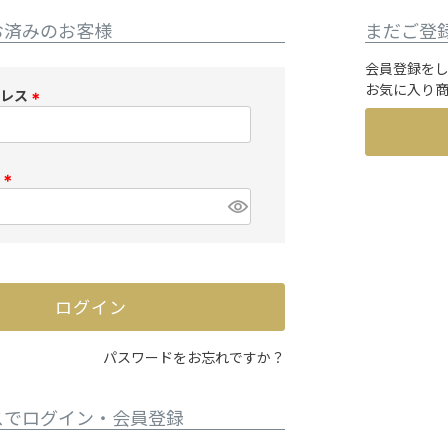
お済みのお客様
まだご登
会員登録を
お気に入り
ドレス
(
必
須
ド
)
(
必
須
)
ログイン
パスワードをお忘れですか？
スでログイン・会員登録