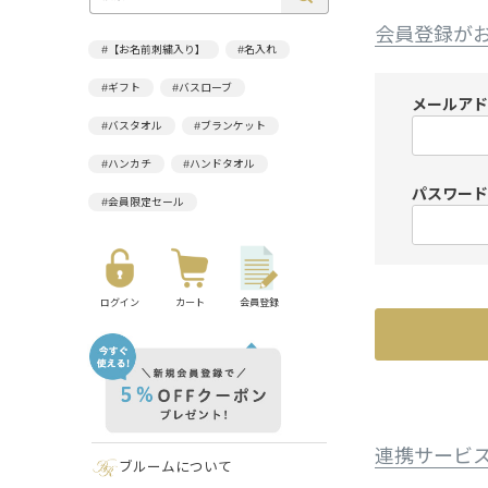
会員登録が
#【お名前刺繍入り】
#名入れ
#ギフト
#バスローブ
メールア
#バスタオル
#ブランケット
#ハンカチ
#ハンドタオル
パスワー
#会員限定セール
ログイン
カート
会員登録
連携サービ
ブルームについて