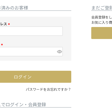
お済みのお客様
まだご登
会員登録を
お気に入り
ドレス
(
必
須
ド
)
(
必
須
)
ログイン
パスワードをお忘れですか？
スでログイン・会員登録