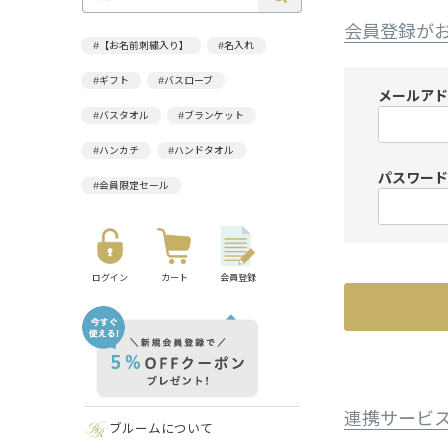
会員登録が
#【お名前刺繍入り】
#名入れ
#ギフト
#バスローブ
メールア
#バスタオル
#ブランケット
#ハンカチ
#ハンドタオル
パスワー
#会員限定セール
ログイン
カート
会員登録
連携サービ
ブルームについて