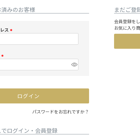
お済みのお客様
まだご登
会員登録を
お気に入り
ドレス
(
必
須
ド
)
(
必
須
)
ログイン
パスワードをお忘れですか？
スでログイン・会員登録