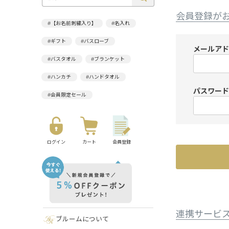
会員登録が
#【お名前刺繍入り】
#名入れ
#ギフト
#バスローブ
メールア
#バスタオル
#ブランケット
#ハンカチ
#ハンドタオル
パスワー
#会員限定セール
ログイン
カート
会員登録
連携サービ
ブルームについて