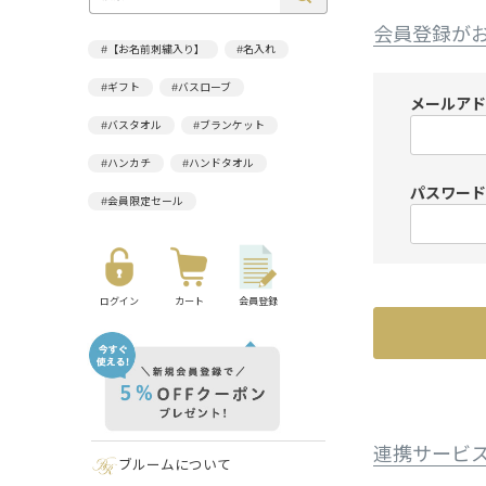
会員登録が
#【お名前刺繍入り】
#名入れ
#ギフト
#バスローブ
メールア
#バスタオル
#ブランケット
#ハンカチ
#ハンドタオル
パスワー
#会員限定セール
ログイン
カート
会員登録
連携サービ
ブルームについて