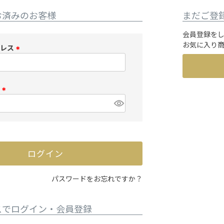
お済みのお客様
まだご登
会員登録を
お気に入り
ドレス
(
必
須
ド
)
(
必
須
)
ログイン
パスワードをお忘れですか？
スでログイン・会員登録