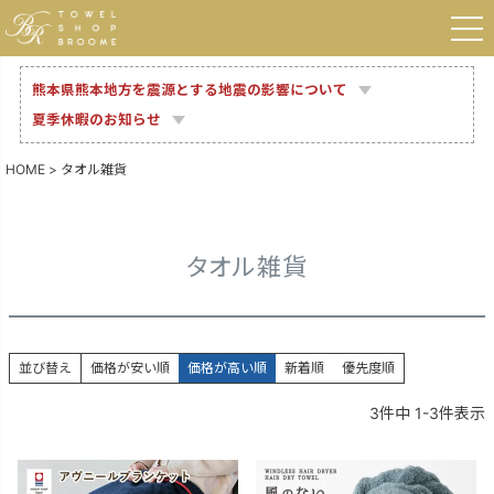
熊本県熊本地方を震源とする地震の影響について
夏季休暇のお知らせ
HOME
タオル雑貨
タオル雑貨
並び替え
価格が安い順
価格が高い順
新着順
優先度順
3
件中
1
-
3
件表示