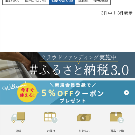
並び替え
価格が安い順
価格が高い順
新着順
優先度順
3
件中
1
-
3
件表示
送料
お届け
お支払い
返品・交換