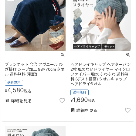
ブランケット 今治 アヴニール ひ
ヘアドライキャップ ヘアターバン
ざ掛け シープ加工 98×70cm タオ
2枚 風のないドライヤー マイクロ
ル 送料無料 (宅配)
ファイバー 吸水 ふわふわ 送料無
料 (ポスト投函) タオルキャップ
送料無料
ヘアドライタオル
4,580
¥
税込
送料無料
1,690
¥
詳細を見る
税込
詳細を見る