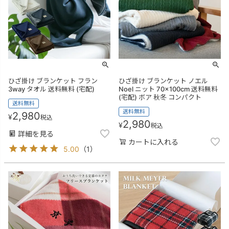
ひざ掛け ブランケット フラン
ひざ掛け ブランケット ノエル
3way タオル 送料無料 (宅配)
Noel ニット 70×100cm 送料無料
(宅配) ボア 秋冬 コンパクト
送料無料
送料無料
2,980
¥
税込
2,980
¥
税込
詳細を見る
カートに入れる
5.00
（
1
）