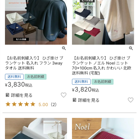
【お名前刺繍入り】 ひざ掛け ブ
【お名前刺繍入り】 ひざ掛け ブ
ランケット 名入れ フラン 3way
ランケット ノエル Noel ニット
タオル 送料無料
70×100cm 名入れ かわいい 北欧
送料無料 (宅配)
送料無料
お名前刺繍
送料無料
お名前刺繍
3,830
¥
税込
3,820
¥
税込
詳細を見る
詳細を見る
5.00
（
2
）