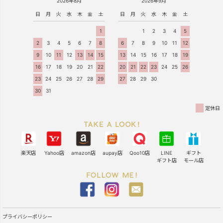
2026年8月
2026年9月
日
月
火
水
木
金
土
日
月
火
水
木
金
土
1
1
2
3
4
5
2
3
4
5
6
7
8
6
7
8
9
10
11
12
9
10
11
12
13
14
15
13
14
15
16
17
18
19
16
17
18
19
20
21
22
20
21
22
23
24
25
26
23
24
25
26
27
28
29
27
28
29
30
30
31
定休日
楽天店
Yahoo店
amazon店
aupay店
Qoo10店
LINE
ギフト
ギフト店
モール店
プライバシーポリシー