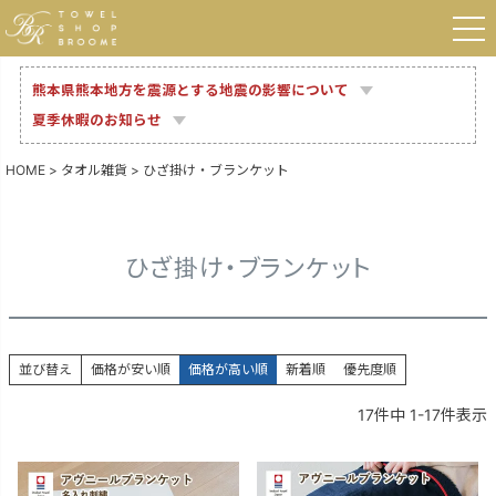
熊本県熊本地方を震源とする地震の影響について
夏季休暇のお知らせ
HOME
タオル雑貨
ひざ掛け・ブランケット
ひざ掛け・ブランケット
並び替え
価格が安い順
価格が高い順
新着順
優先度順
17
件中
1
-
17
件表示