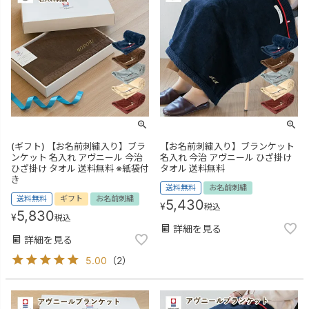
(ギフト) 【お名前刺繍入り】ブラ
【お名前刺繍入り】ブランケット
ンケット 名入れ アヴニール 今治
名入れ 今治 アヴニール ひざ掛け
ひざ掛け タオル 送料無料 ※紙袋付
タオル 送料無料
き
送料無料
お名前刺繍
送料無料
ギフト
お名前刺繍
5,430
¥
税込
5,830
¥
税込
詳細を見る
詳細を見る
5.00
（
2
）