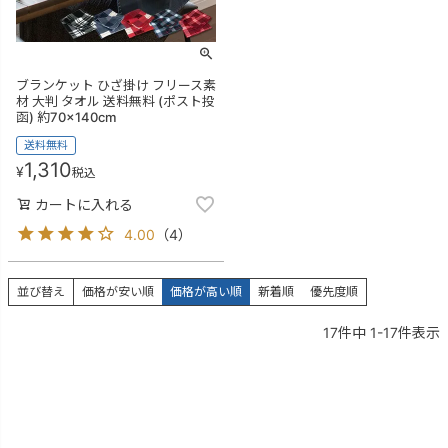
ブランケット ひざ掛け フリース素
材 大判 タオル 送料無料 (ポスト投
函) 約70×140cm
送料無料
1,310
¥
税込
カートに入れる
4.00
（
4
）
並び替え
価格が安い順
価格が高い順
新着順
優先度順
17
件中
1
-
17
件表示