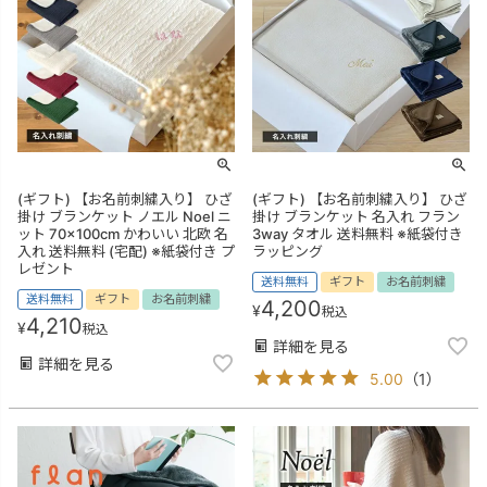
(ギフト) 【お名前刺繍入り】 ひざ
(ギフト) 【お名前刺繍入り】 ひざ
掛け ブランケット ノエル Noel ニ
掛け ブランケット 名入れ フラン
ット 70×100cm かわいい 北欧 名
3way タオル 送料無料 ※紙袋付き
入れ 送料無料 (宅配) ※紙袋付き プ
ラッピング
レゼント
送料無料
ギフト
お名前刺繍
送料無料
ギフト
お名前刺繍
4,200
¥
税込
4,210
¥
税込
詳細を見る
詳細を見る
5.00
（
1
）