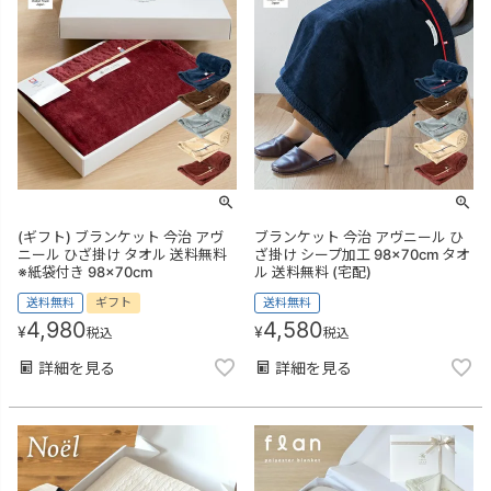
(ギフト) ブランケット 今治 アヴ
ブランケット 今治 アヴニール ひ
ニール ひざ掛け タオル 送料無料
ざ掛け シープ加工 98×70cm タオ
※紙袋付き 98×70cm
ル 送料無料 (宅配)
送料無料
ギフト
送料無料
4,980
4,580
¥
¥
税込
税込
詳細を見る
詳細を見る