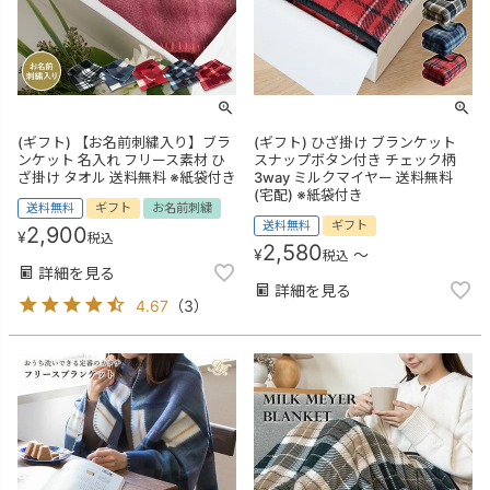
(ギフト) 【お名前刺繍入り】ブラ
(ギフト) ひざ掛け ブランケット
ンケット 名入れ フリース素材 ひ
スナップボタン付き チェック柄
ざ掛け タオル 送料無料 ※紙袋付き
3way ミルクマイヤー 送料無料
(宅配) ※紙袋付き
送料無料
ギフト
お名前刺繍
送料無料
ギフト
2,900
¥
税込
2,580
¥
〜
税込
詳細を見る
詳細を見る
4.67
（
3
）