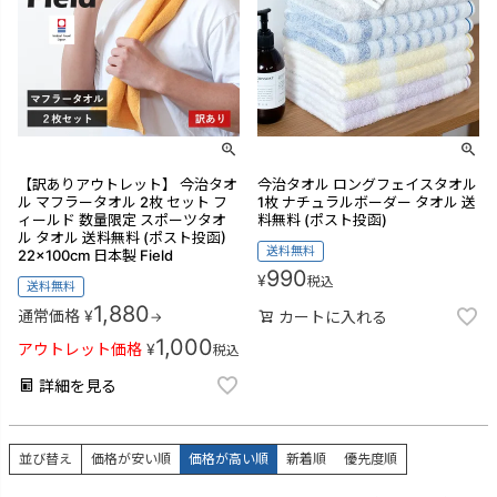
【訳ありアウトレット】 今治タオ
今治タオル ロングフェイスタオル
ル マフラータオル 2枚 セット フ
1枚 ナチュラルボーダー タオル 送
ィールド 数量限定 スポーツタオ
料無料 (ポスト投函)
ル タオル 送料無料 (ポスト投函)
送料無料
22×100cm 日本製 Field
990
¥
税込
送料無料
1,880
通常価格
¥
カートに入れる
→
1,000
アウトレット価格
¥
税込
詳細を見る
並び替え
価格が安い順
価格が高い順
新着順
優先度順