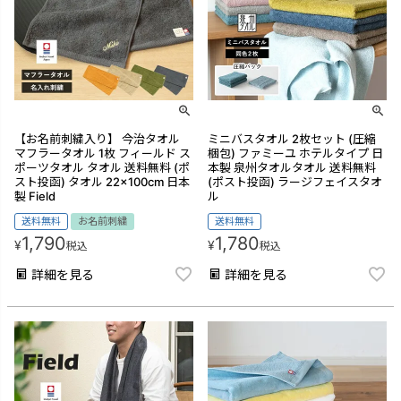
【お名前刺繍入り】 今治タオル
ミニバスタオル 2枚セット (圧縮
マフラータオル 1枚 フィールド ス
梱包) ファミーユ ホテルタイプ 日
ポーツタオル タオル 送料無料 (ポ
本製 泉州タオルタオル 送料無料
スト投函) タオル 22×100cm 日本
(ポスト投函) ラージフェイスタオ
製 Field
ル
送料無料
お名前刺繍
送料無料
1,790
1,780
¥
¥
税込
税込
詳細を見る
詳細を見る