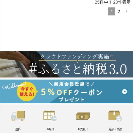
25
件中
1
-
20
件表示
1
2
送料
お届け
お支払い
返品・交換