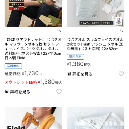
【訳ありアウトレット】 今治タオ
今治タオル スリムフェイスタオル
ル マフラータオル 2枚 セット フ
2枚セットash アッシュ タオル 送
ィールド スポーツタオル タオル
料無料 (ポスト投函) 22×82cm
送料無料 (ポスト投函) 22×110cm
送料無料
日本製 Field
1,380
¥
税込
送料無料
1,730
通常価格
¥
詳細を見る
→
1,380
アウトレット価格
¥
税込
詳細を見る