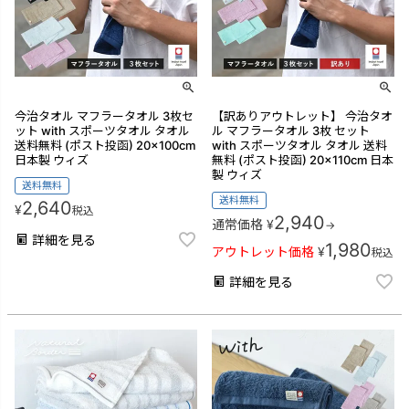
今治タオル マフラータオル 3枚セ
【訳ありアウトレット】 今治タオ
ット with スポーツタオル タオル
ル マフラータオル 3枚 セット
送料無料 (ポスト投函) 20×100cm
with スポーツタオル タオル 送料
日本製 ウィズ
無料 (ポスト投函) 20×110cm 日本
製 ウィズ
送料無料
送料無料
2,640
¥
税込
2,940
通常価格
¥
→
詳細を見る
1,980
アウトレット価格
¥
税込
詳細を見る