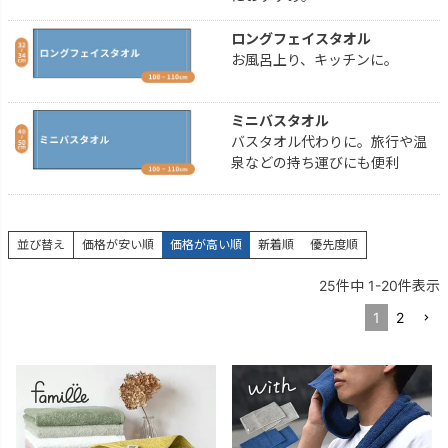
ロングフェイスタオル
お風呂上り、キッチンに。
ミニバスタオル
バスタオル代わりに。旅行や温
泉などの持ち運びにも便利
並び替え
価格が安い順
価格が高い順
新着順
優先度順
25
件中
1
-
20
件表示
1
2