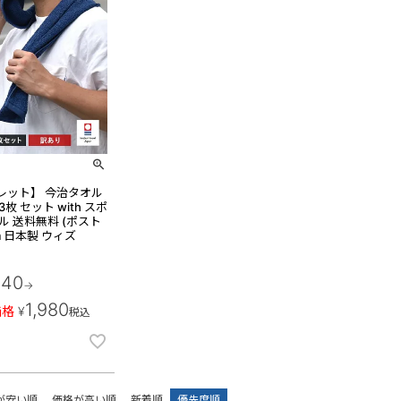
レット】 今治タオル
枚 セット with スポ
ル 送料無料 (ポスト
cm 日本製 ウィズ
940
→
1,980
価格
¥
税込
が安い順
価格が高い順
新着順
優先度順