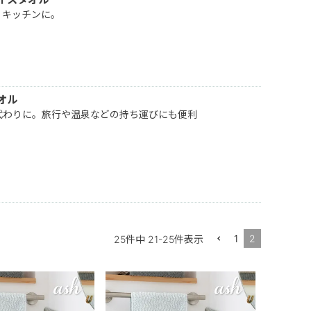
、キッチンに。
オル
代わりに。旅行や温泉などの持ち運びにも便利
1
2
25
件中
21
-
25
件表示