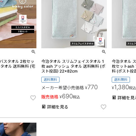
バスタオル 2枚セッ
今治タオル スリムフェイスタオル 1
今治タオル 
タオル 送料無料 (宅
枚 ash アッシュ タオル 送料無料 (ポ
枚セットash
スト投函) 22×82cm
料 (ポスト投函
送料無料
送料無料
770
1,380
メーカー希望小売価格
¥
¥
税
690
販売価格
¥
税込
詳細を見
詳細を見る