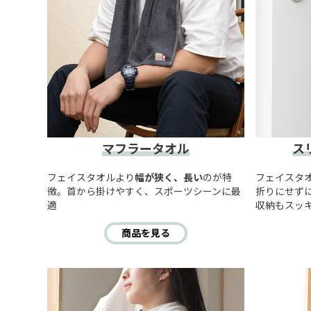
マフラータオル
ス
フェイスタオルより
幅が狭く、長い
のが特
フェイスタ
徴。首から掛けやすく、スポーツシーンに最
折りにせず
適
収納もスッ
商品を見る