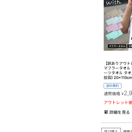
【訳ありアウト
マフラータオル 3
ーツタオル タオ
投函) 20×110
送料無料
2,
通常価格
¥
アウトレット
詳細を見る
並び替え
価格