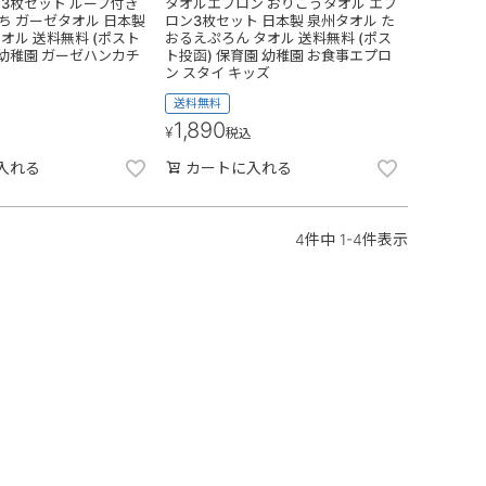
 3枚セット ループ付き
タオルエプロン おりこうタオル エプ
ち ガーゼタオル 日本製
ロン3枚セット 日本製 泉州タオル た
オル 送料無料 (ポスト
おるえぷろん タオル 送料無料 (ポス
 幼稚園 ガーゼハンカチ
ト投函) 保育園 幼稚園 お食事エプロ
ン スタイ キッズ
送料無料
1,890
¥
込
税込
入れる
カートに入れる
4
件中
1
-
4
件表示