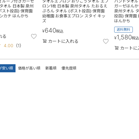
枚 ループ付きガーゼ
タオルエプロン おりこうタオル エプ
ハンドタオル
タオル 日本製 泉州
ロン1枚 日本製 泉州タオル たおるえ
ガーゼはんか
ポスト投函) 保育園
ぷろん タオル (ポスト投函) 保育園
泉州タオル タ
ンカチ はんかち
幼稚園 お食事エプロン スタイ キッ
投函) 保育園
ズ
はんかち
640
送料無料
¥
税込
れる
1,580
¥
税
カートに入れる
4.00
（
1
）
カートに
が安い順
価格が高い順
新着順
優先度順