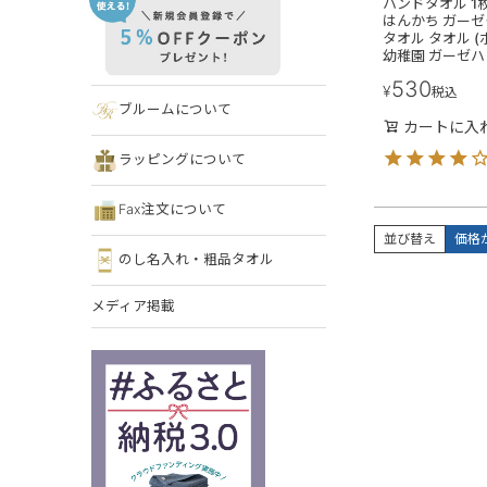
ハンドタオル 1
はんかち ガーゼ
タオル タオル (
幼稚園 ガーゼハ
530
¥
税込
ブルームについて
カートに入
ラッピングについて
Fax注文について
並び替え
価格
のし名入れ・粗品タオル
メディア掲載