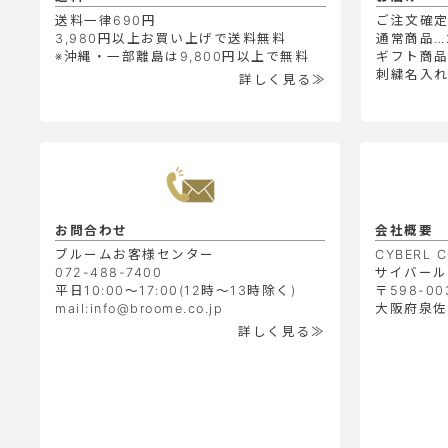
送料一律690円
ご注文確
3,980円以上お買い上げで送料無料
通常商品…
※沖縄・一部離島は9,800円以上で無料
ギフト商品
刺繍名入れ
詳しく見る≫
お問合わせ
会社概要
ブルームお客様センター
CYBERL C
072-488-7400
サイバール
平日10:00～17:00(12時～13時除く)
〒598-00
mail:info@broome.co.jp
大阪府泉佐野
詳しく見る≫