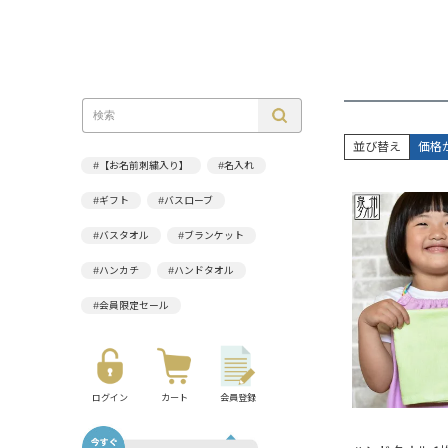
並び替え
価格
#【お名前刺繍入り】
#名入れ
#ギフト
#バスローブ
#バスタオル
#ブランケット
#ハンカチ
#ハンドタオル
#会員限定セール
ログイン
カート
会員登録