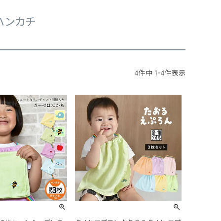
ハンカチ
4
件中
1
-
4
件表示