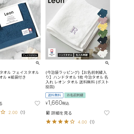
治タオル フェイスタオル
(今治袋ラッピング)【お名前刺繍入
タオル ※紙袋付き
り】ハンドタオル 1枚 今治タオル 名
入れ レオン タオル 送料無料 (ポスト
投函)
込
送料無料
お名前刺繍
1,660
¥
る
税込
2.00
（
1
）
詳細を見る
4.00
（
1
）