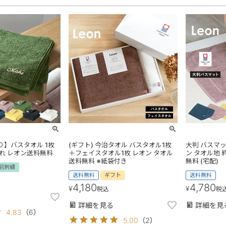
】バスタオル 1枚
(ギフト) 今治タオル バスタオル1枚
大判 バスマッ
れ レオン送料無料
＋フェイスタオル1枚 レオン タオル
ン タオル地 約
送料無料 ※紙袋付き
無料 (宅配)
前刺繍
送料無料
ギフト
送料無料
4,180
4,780
¥
¥
税込
税
詳細を見る
詳細を見
4.83
（
6
）
5.00
（
2
）