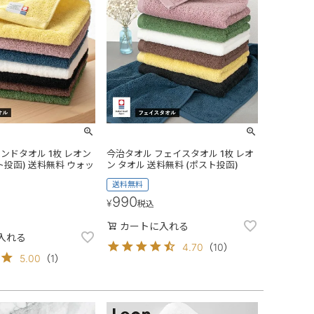
ンドタオル 1枚 レオン
今治タオル フェイスタオル 1枚 レオ
ト投函) 送料無料 ウォッ
ン タオル 送料無料 (ポスト投函)
送料無料
990
¥
税込
カートに入れる
入れる
4.70
（
10
）
5.00
（
1
）