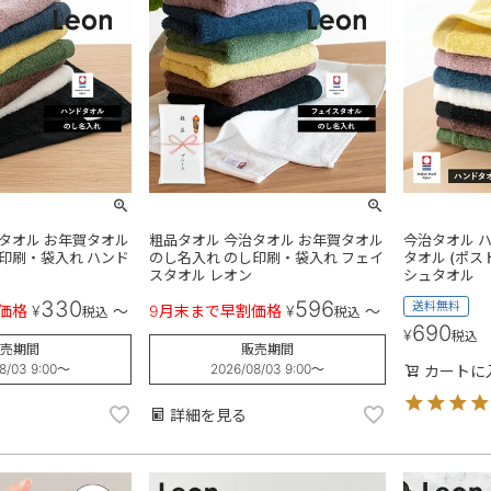
タオル お年賀タオル
粗品タオル 今治タオル お年賀タオル
今治タオル ハ
印刷・袋入れ ハンド
のし名入れ のし印刷・袋入れ フェイ
タオル (ポス
スタオル レオン
シュタオル
330
596
送料無料
価格
¥
〜
9月末まで早割価格
¥
〜
税込
税込
690
¥
税込
売期間
販売期間
8/03 9:00
〜
2026/08/03 9:00
〜
カートに
詳細を見る