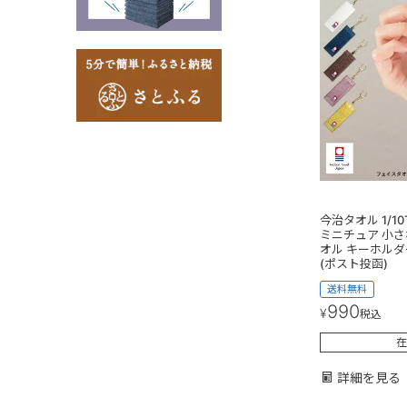
今治タオル 1/1
ミニチュア 小さ
オル キーホルダ
(ポスト投函)
送料無料
990
¥
税込
在
詳細を見る