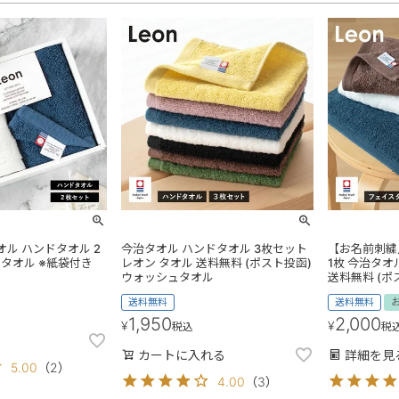
オル ハンドタオル 2
今治タオル ハンドタオル 3枚セット
【お名前刺繍
 タオル ※紙袋付き
レオン タオル 送料無料 (ポスト投函)
1枚 今治タオ
ウォッシュタオル
送料無料 (ポ
送料無料
送料無料
1,950
2,000
¥
¥
税込
税
カートに入れる
詳細を見
5.00
（
2
）
4.00
（
3
）