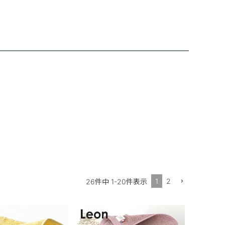
ン
1
2
26
件中
1
-
20
件表示