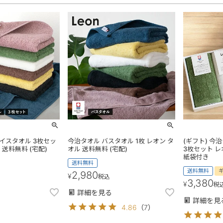
イスタオル 3枚セッ
今治タオル バスタオル 1枚 レオン タ
(ギフト) 今
 送料無料 (宅配)
オル 送料無料 (宅配)
3枚セット レ
紙袋付き
送料無料
送料無料
2,980
¥
税込
3,380
¥
税
詳細を見る
詳細を見
4.86
（
7
）