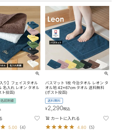
入り】フェイスタオル
バスマット 1枚 今治タオル レオン タ
ル 名入れ レオン タオル
オル地 42×67cm タオル 送料無料
スト投函)
(ポスト投函)
お名前刺繍
送料無料
2,290
¥
込
税込
る
カートに入れる
5.00
（
4
）
4.80
（
5
）