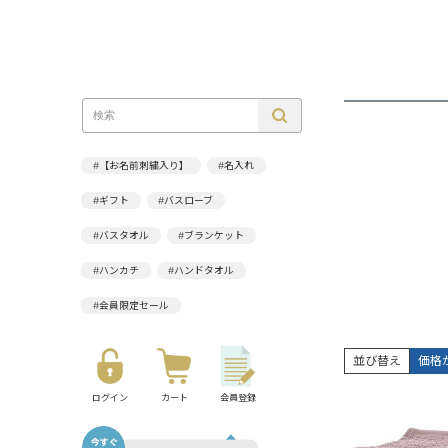
#【お名前刺繍入り】
#名入れ
#ギフト
#バスローブ
#バスタオル
#ブランケット
#ハンカチ
#ハンドタオル
#会員限定セール
並び替え
価格
ログイン
カート
会員登録