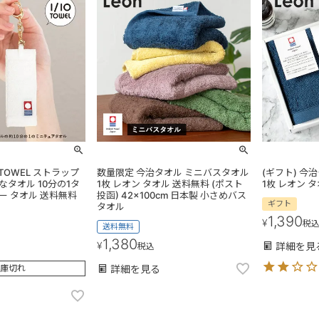
0TOWEL ストラップ
数量限定 今治タオル ミニバスタオル
(ギフト) 今
なタオル 10分の1タ
1枚 レオン タオル 送料無料 (ポスト
1枚 レオン 
ー タオル 送料無料
投函) 42×100cm 日本製 小さめバス
ギフト
タオル
1,390
¥
税
送料無料
1,380
¥
詳細を見
税込
庫切れ
詳細を見る