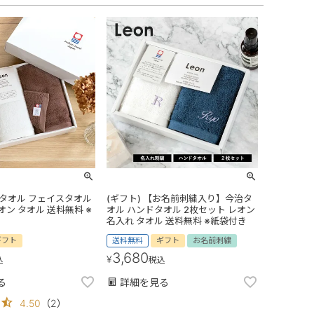
治タオル フェイスタオル
(ギフト) 【お名前刺繍入り】今治タ
オン タオル 送料無料 ※
オル ハンドタオル 2枚セット レオン
名入れ タオル 送料無料 ※紙袋付き
ギフト
送料無料
ギフト
お名前刺繍
3,680
¥
込
税込
る
詳細を見る
4.50
（
2
）