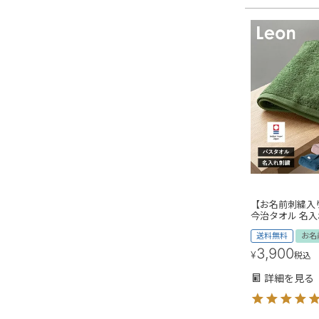
【お名前刺繍入り
今治タオル 名入
送料無料
お名
3,900
¥
税込
詳細を見る