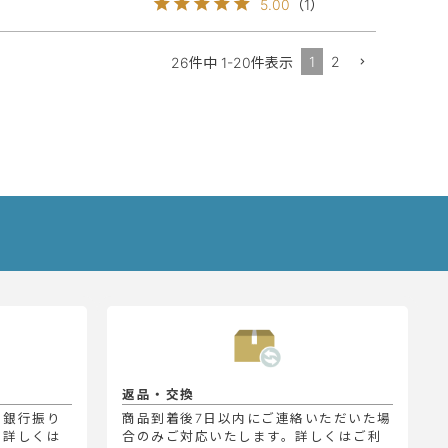
5.00
（
1
）
1
2
26
件中
1
-
20
件表示
返品・交換
、銀行振り
商品到着後7日以内にご連絡いただいた場
。詳しくは
合のみご対応いたします。詳しくはご利