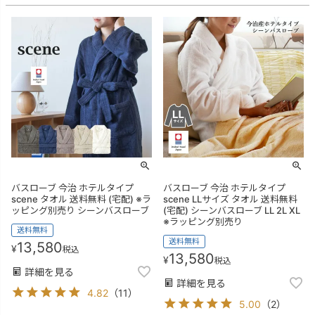
バスローブ 今治 ホテルタイプ
バスローブ 今治 ホテルタイプ
scene タオル 送料無料 (宅配) ※ラ
scene LLサイズ タオル 送料無料
ッピング別売り シーンバスローブ
(宅配) シーンバスローブ LL 2L XL
※ラッピング別売り
送料無料
送料無料
13,580
¥
税込
13,580
¥
税込
詳細を見る
詳細を見る
4.82
（
11
）
5.00
（
2
）