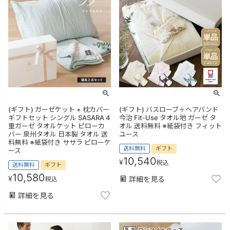
(ギフト) ガーゼケット + 枕カバー
(ギフト) バスローブ＋ヘアバンド
ギフトセット シングル SASARA 4
今治 Fit-Use タオル地 ガーゼ タ
重ガーゼ タオルケット ピローカ
オル 送料無料 ※紙袋付き フィット
バー 泉州タオル 日本製 タオル 送
ユース
料無料 ※紙袋付き ササラ ピローケ
送料無料
ギフト
ース
10,540
¥
税込
送料無料
ギフト
10,580
¥
詳細を見る
税込
詳細を見る