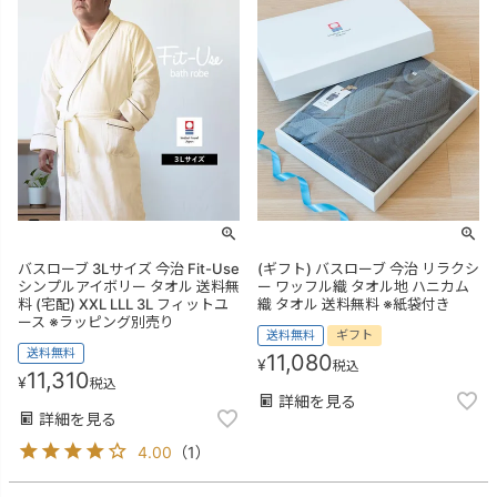
バスローブ 3Lサイズ 今治 Fit-Use
(ギフト) バスローブ 今治 リラクシ
シンプルアイボリー タオル 送料無
ー ワッフル織 タオル地 ハニカム
料 (宅配) XXL LLL 3L フィットユ
織 タオル 送料無料 ※紙袋付き
ース ※ラッピング別売り
送料無料
ギフト
送料無料
11,080
¥
税込
11,310
¥
税込
詳細を見る
詳細を見る
4.00
（
1
）