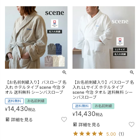
【お名前刺繍入り】バスローブ 名
【お名前刺繍入り】バスローブ 名
入れ ホテルタイプ scene 今治 タ
入れ LLサイズ ホテルタイプ
オル 送料無料 シーンバスローブ
scene 今治 タオル 送料無料 シー
ンバスローブ
送料無料
お名前刺繍
送料無料
お名前刺繍
14,430
¥
税込
14,430
¥
税込
詳細を見る
詳細を見る
5.00
（
1
）