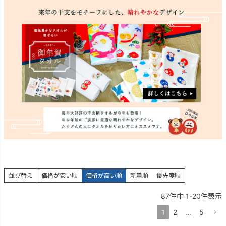
並び替え
価格が安い順
価格が高い順
新着順
優先度順
87
件中
1
-
20
件表示
1
2
…
5