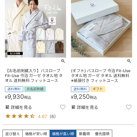
【お名前刺繍入り】バスローブ
(ギフト) バスローブ 今治 Fit-Use
Fit-Use 今治 ガーゼ タオル地 タ
タオル地 ガーゼ タオル 送料無料
オル 送料無料 フィットユース
※紙袋付き フィットユース
送料無料
お名前刺繍
送料無料
ギフト
9,930
9,250
¥
¥
税込
税込
詳細を見る
詳細を見る
4.67
（
6
）
並び替え
価格が安い順
価格が高い順
新着順
優先度順