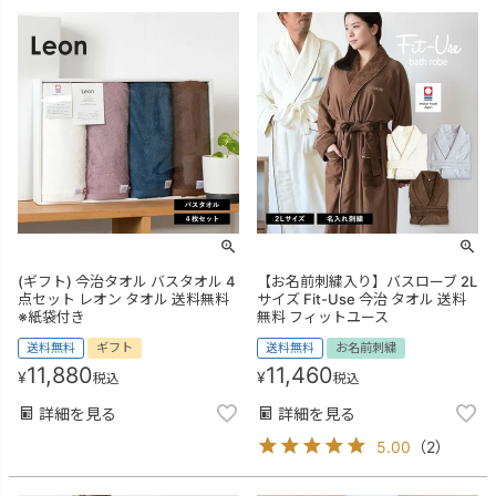
(ギフト) 今治タオル バスタオル 4
【お名前刺繍入り】バスローブ 2L
点セット レオン タオル 送料無料
サイズ Fit-Use 今治 タオル 送料
※紙袋付き
無料 フィットユース
送料無料
ギフト
送料無料
お名前刺繍
11,880
11,460
¥
¥
税込
税込
詳細を見る
詳細を見る
5.00
（
2
）